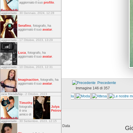
aggiornato il suo
profilo
.
aggiornato
- 30 Gennaio, 2024, 12:28
Serafino
, fotografo, ha
aggiornato il suo
avatar
.
aggiornato
- 17 Ottobre, 2023, 13:29
Luca
, fotografo, ha
aggiornato il suo
avatar
.
aggiornato
- 10 Ottobre, 2023, 12:31
Imaginaction
, fotografo, ha
Precedente
aggiornato il suo
avatar
.
Immagine 146 di 357
new friendship
- 2 Ottobre, 2023
Timothy
,
fotografo,
Julya
è ora
Petrov
amico di
aggiornato
- 30 Settembre, 2023, 12:15
Data
Gi