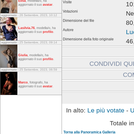
Elisa
, modella/o, ha
Visite
10
aggiornato il suo
avatar
.
Votazioni
Ne
aggiornato
- 26 Settembre, 2023, 10:12
Dimensione del file
80
Lasilvia.76
, modella/o, ha
Autore
Lu
aggiornato il suo
profilo
.
Dimensione della foto originale
46
aggiornato
- 25 Settembre, 2023, 09:14
Giulia
, modella/o, ha
aggiornato il suo
profilo
.
CONDIVIDI QU
aggiornato
- 25 Settembre, 2023, 06:59
Includi immagine:
CO
Link a immagine:
Marco
, fotografo, ha
aggiornato il suo
avatar
.
Gli ospiti non possono la
Effettuare l'accesso
In alto:
Le più votate
-
U
Totale i
Torna alla Panoramica Galleria