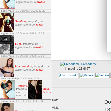
aggiornato il suo
profilo
.
aggiornato
- 30 Gennaio, 2024, 12:28
Serafino
, fotografo, ha
aggiornato il suo
avatar
.
aggiornato
- 17 Ottobre, 2023, 13:29
Luca
, fotografo, ha
aggiornato il suo
avatar
.
aggiornato
- 10 Ottobre, 2023, 12:31
Precedente
Imaginaction
, fotografo, ha
Immagine 23 di 97
aggiornato il suo
avatar
.
new friendship
- 2 Ottobre, 2023
Timothy
,
fotografo,
Julya
è ora
Petrov
amico di
Data
Do
aggiornato
- 30 Settembre, 2023, 12:15
Visite
13