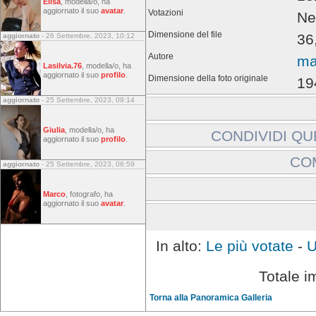
Elisa
, modella/o, ha
aggiornato il suo
avatar
.
Votazioni
Ne
Dimensione del file
36
aggiornato
- 26 Settembre, 2023, 10:12
Autore
ma
Lasilvia.76
, modella/o, ha
aggiornato il suo
profilo
.
Dimensione della foto originale
19
aggiornato
- 25 Settembre, 2023, 09:14
Giulia
, modella/o, ha
CONDIVIDI QU
aggiornato il suo
profilo
.
Includi immagine:
CO
aggiornato
- 25 Settembre, 2023, 06:59
Link a immagine:
Gli ospiti non possono la
Marco
, fotografo, ha
aggiornato il suo
avatar
.
Effettuare l'accesso
In alto:
Le più votate
-
U
Totale i
Torna alla Panoramica Galleria