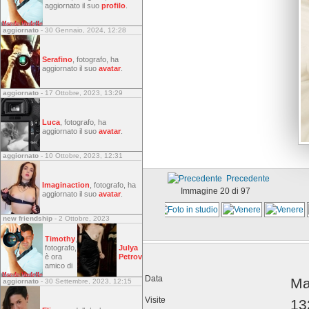
aggiornato il suo
profilo
.
aggiornato
- 30 Gennaio, 2024, 12:28
Serafino
, fotografo, ha
aggiornato il suo
avatar
.
aggiornato
- 17 Ottobre, 2023, 13:29
Luca
, fotografo, ha
aggiornato il suo
avatar
.
aggiornato
- 10 Ottobre, 2023, 12:31
Precedente
Imaginaction
, fotografo, ha
Immagine 20 di 97
aggiornato il suo
avatar
.
new friendship
- 2 Ottobre, 2023
Timothy
,
fotografo,
Julya
è ora
Petrov
amico di
Data
Ma
aggiornato
- 30 Settembre, 2023, 12:15
Visite
13