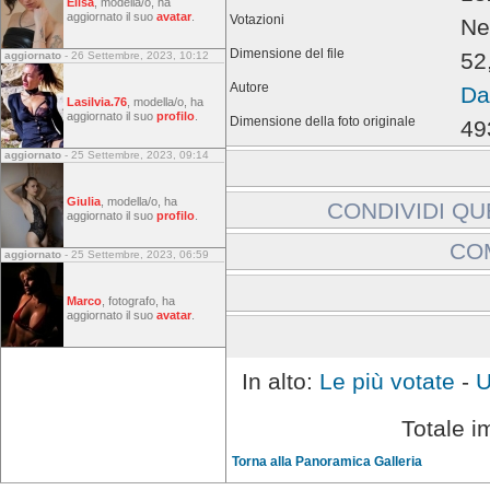
Elisa
, modella/o, ha
aggiornato il suo
avatar
.
Votazioni
Ne
Dimensione del file
52
aggiornato
- 26 Settembre, 2023, 10:12
Autore
Da
Lasilvia.76
, modella/o, ha
aggiornato il suo
profilo
.
Dimensione della foto originale
49
aggiornato
- 25 Settembre, 2023, 09:14
Giulia
, modella/o, ha
CONDIVIDI QU
aggiornato il suo
profilo
.
Includi immagine:
CO
aggiornato
- 25 Settembre, 2023, 06:59
Link a immagine:
Gli ospiti non possono la
Marco
, fotografo, ha
aggiornato il suo
avatar
.
Effettuare l'accesso
In alto:
Le più votate
-
U
Totale i
Torna alla Panoramica Galleria