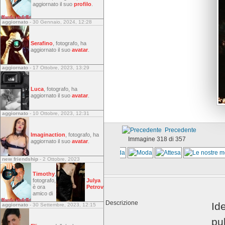
aggiornato il suo
profilo
.
aggiornato
- 30 Gennaio, 2024, 12:28
Serafino
, fotografo, ha
aggiornato il suo
avatar
.
aggiornato
- 17 Ottobre, 2023, 13:29
Luca
, fotografo, ha
aggiornato il suo
avatar
.
aggiornato
- 10 Ottobre, 2023, 12:31
Precedente
Imaginaction
, fotografo, ha
Immagine 318 di 357
aggiornato il suo
avatar
.
new friendship
- 2 Ottobre, 2023
Timothy
,
fotografo,
Julya
è ora
Petrov
amico di
Descrizione
Id
aggiornato
- 30 Settembre, 2023, 12:15
pub