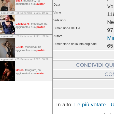
Elisa
, modella/o, ha
aggiornato il suo
avatar
.
Data
Ve
Visite
11
aggiornato
- 26 Settembre, 2023, 10:12
Votazioni
Ne
Lasilvia.76
, modella/o, ha
aggiornato il suo
profilo
.
Dimensione del file
97
Autore
aggiornato
- 25 Settembre, 2023, 09:14
Mi
Dimensione della foto originale
65
Giulia
, modella/o, ha
aggiornato il suo
profilo
.
aggiornato
- 25 Settembre, 2023, 06:59
CONDIVIDI QU
Marco
, fotografo, ha
Includi immagine:
CO
aggiornato il suo
avatar
.
Link a immagine:
Gli ospiti non possono la
Effettuare l'accesso
In alto:
Le più votate
-
U