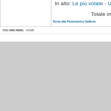
In alto:
Le più votate
-
U
Totale i
Torna alla Panoramica Galleria
YOU ARE HERE:
HOME