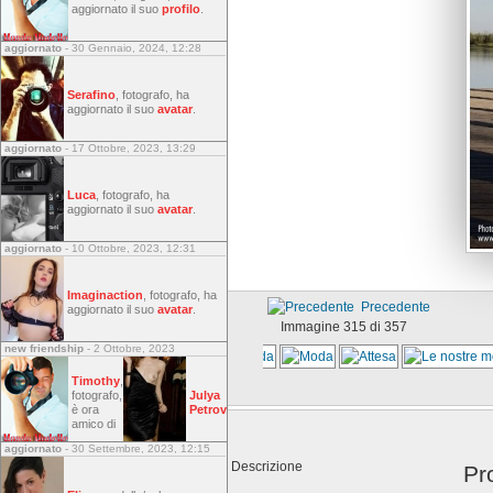
aggiornato il suo
profilo
.
aggiornato
- 30 Gennaio, 2024, 12:28
Serafino
, fotografo, ha
aggiornato il suo
avatar
.
aggiornato
- 17 Ottobre, 2023, 13:29
Luca
, fotografo, ha
aggiornato il suo
avatar
.
aggiornato
- 10 Ottobre, 2023, 12:31
Imaginaction
, fotografo, ha
Precedente
aggiornato il suo
avatar
.
Immagine 315 di 357
new friendship
- 2 Ottobre, 2023
Timothy
,
fotografo,
Julya
è ora
Petrov
amico di
aggiornato
- 30 Settembre, 2023, 12:15
Descrizione
Pr