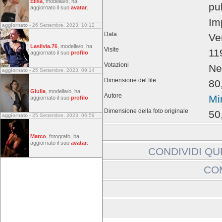
Elisa
, modella/o, ha
pub
aggiornato il suo
avatar
.
Im
aggiornato
- 26 Settembre, 2023, 10:12
Data
Ve
Lasilvia.76
, modella/o, ha
Visite
11
aggiornato il suo
profilo
.
Votazioni
Ne
aggiornato
- 25 Settembre, 2023, 09:14
Dimensione del file
80
Giulia
, modella/o, ha
Autore
Mi
aggiornato il suo
profilo
.
Dimensione della foto originale
50
aggiornato
- 25 Settembre, 2023, 06:59
Marco
, fotografo, ha
aggiornato il suo
avatar
.
CONDIVIDI QU
Includi immagine:
CO
Link a immagine:
Gli ospiti non possono la
Effettuare l'accesso