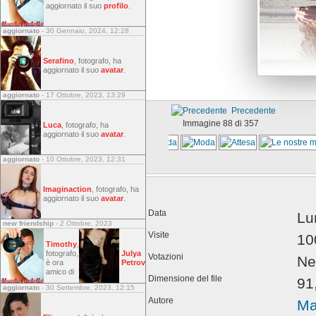
aggiornato il suo
profilo
.
aggiornato
- 30 Gennaio, 2024, 12:28
Serafino
, fotografo, ha
aggiornato il suo
avatar
.
aggiornato
- 17 Ottobre, 2023, 13:29
Precedente
Immagine 88 di 357
Luca
, fotografo, ha
aggiornato il suo
avatar
.
aggiornato
- 10 Ottobre, 2023, 12:31
Imaginaction
, fotografo, ha
aggiornato il suo
avatar
.
Data
Lu
new friendship
- 2 Ottobre, 2023
Visite
10
Timothy
,
fotografo,
Julya
Votazioni
Ne
è ora
Petrov
amico di
Dimensione del file
91
aggiornato
- 30 Settembre, 2023, 12:15
Autore
Ma