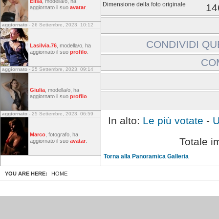
Elisa
, modella/o, ha
Dimensione della foto originale
14
aggiornato il suo
avatar
.
aggiornato
- 26 Settembre, 2023, 10:12
CONDIVIDI QU
Lasilvia.76
, modella/o, ha
aggiornato il suo
profilo
.
Includi immagine:
CO
Link a immagine:
aggiornato
- 25 Settembre, 2023, 09:14
Gli ospiti non possono la
Giulia
, modella/o, ha
Effettuare l'accesso
aggiornato il suo
profilo
.
aggiornato
- 25 Settembre, 2023, 06:59
In alto:
Le più votate
-
U
Marco
, fotografo, ha
Totale i
aggiornato il suo
avatar
.
Torna alla Panoramica Galleria
YOU ARE HERE:
HOME