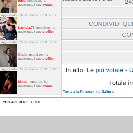
24
Elisa
, modella/o, ha
aggiornato il suo
avatar
.
aggiornato
- 26 Settembre, 2023, 10:12
CONDIVIDI QU
Lasilvia.76
, modella/o, ha
Includi immagine:
aggiornato il suo
profilo
.
CO
Link a immagine:
aggiornato
- 25 Settembre, 2023, 09:14
Gli ospiti non possono la
Effettuare l'accesso
Giulia
, modella/o, ha
aggiornato il suo
profilo
.
In alto:
Le più votate
-
U
aggiornato
- 25 Settembre, 2023, 06:59
Totale i
Marco
, fotografo, ha
aggiornato il suo
avatar
.
Torna alla Panoramica Galleria
YOU ARE HERE:
HOME