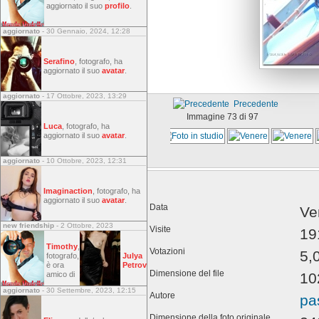
aggiornato il suo
profilo
.
aggiornato
- 30 Gennaio, 2024, 12:28
Serafino
, fotografo, ha
aggiornato il suo
avatar
.
aggiornato
- 17 Ottobre, 2023, 13:29
Precedente
Immagine 73 di 97
Luca
, fotografo, ha
aggiornato il suo
avatar
.
aggiornato
- 10 Ottobre, 2023, 12:31
Imaginaction
, fotografo, ha
aggiornato il suo
avatar
.
Data
Ve
new friendship
- 2 Ottobre, 2023
Visite
19
Timothy
,
Votazioni
5,
fotografo,
Julya
è ora
Petrov
Dimensione del file
10
amico di
aggiornato
- 30 Settembre, 2023, 12:15
Autore
pa
Dimensione della foto originale