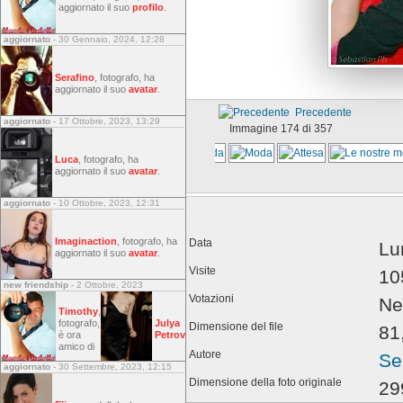
aggiornato il suo
profilo
.
aggiornato
- 30 Gennaio, 2024, 12:28
Serafino
, fotografo, ha
aggiornato il suo
avatar
.
Precedente
aggiornato
- 17 Ottobre, 2023, 13:29
Immagine 174 di 357
Luca
, fotografo, ha
aggiornato il suo
avatar
.
aggiornato
- 10 Ottobre, 2023, 12:31
Imaginaction
, fotografo, ha
Data
Lu
aggiornato il suo
avatar
.
Visite
10
new friendship
- 2 Ottobre, 2023
Votazioni
Ne
Timothy
,
fotografo,
Julya
Dimensione del file
81
è ora
Petrov
amico di
Autore
Se
aggiornato
- 30 Settembre, 2023, 12:15
Dimensione della foto originale
29