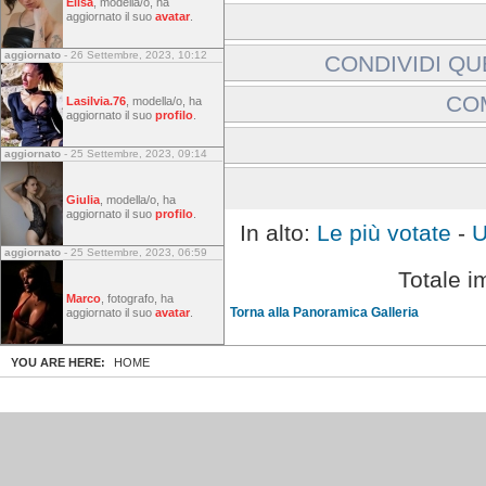
Elisa
, modella/o, ha
aggiornato il suo
avatar
.
aggiornato
- 26 Settembre, 2023, 10:12
CONDIVIDI QU
Includi immagine:
CO
Lasilvia.76
, modella/o, ha
Link a immagine:
aggiornato il suo
profilo
.
Gli ospiti non possono la
aggiornato
- 25 Settembre, 2023, 09:14
Effettuare l'accesso
Giulia
, modella/o, ha
aggiornato il suo
profilo
.
In alto:
Le più votate
-
U
aggiornato
- 25 Settembre, 2023, 06:59
Totale i
Marco
, fotografo, ha
Torna alla Panoramica Galleria
aggiornato il suo
avatar
.
YOU ARE HERE:
HOME