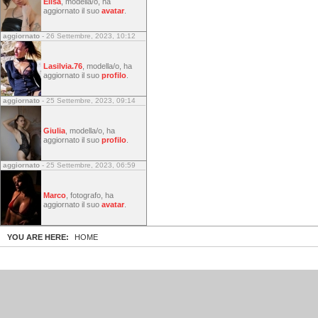
Elisa
, modella/o, ha
aggiornato il suo
avatar
.
aggiornato
- 26 Settembre, 2023, 10:12
Lasilvia.76
, modella/o, ha
aggiornato il suo
profilo
.
aggiornato
- 25 Settembre, 2023, 09:14
Giulia
, modella/o, ha
aggiornato il suo
profilo
.
aggiornato
- 25 Settembre, 2023, 06:59
Marco
, fotografo, ha
aggiornato il suo
avatar
.
YOU ARE HERE:
HOME