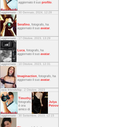
aggiornato il suo
profilo
.
aggiornato
- 30 Gennaio, 2024, 12:28
Serafino
, fotografo, ha
aggiornato il suo
avatar
.
aggiornato
- 17 Ottobre, 2023, 13:29
Luca
, fotografo, ha
aggiornato il suo
avatar
.
aggiornato
- 10 Ottobre, 2023, 12:31
Imaginaction
, fotografo, ha
aggiornato il suo
avatar
.
new friendship
- 2 Ottobre, 2023
Timothy
,
fotografo,
Julya
è ora
Petrov
amico di
aggiornato
- 30 Settembre, 2023, 12:15