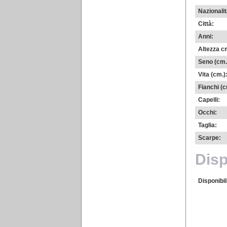
Nazionalit
Città:
Anni:
Altezza c
Seno (cm.
Vita (cm.)
Fianchi (c
Capelli:
Occhi:
Taglia:
Scarpe:
Disp
Disponibil