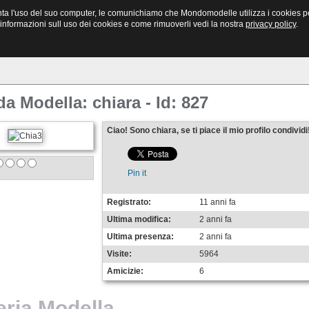
Bacheca
Newsletter
Mondo Modelle
ta l'uso del suo computer, le comunichiamo che Mondomodelle utilizza i cookies per l
Annunci vari e Casting
Richiesta invio
Il tuo Sito
i informazioni sull uso dei cookies e come rimuoverli vedi la nostra
privacy policy
.
a Modella: chiara - Id: 827
Ciao! Sono chiara, se ti piace il mio profilo condividi
Pin it
Registrato:
11 anni fa
Ultima modifica:
2 anni fa
Ultima presenza:
2 anni fa
Visite:
5964
Amicizie:
6
eria Modella