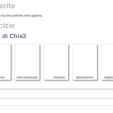
erite
 ha foto preferite nella galleria.
izie
 di Chia3
res
marcomascaph
mariano
laborantonio
angel