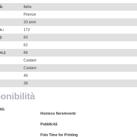
à:
Italia
Firenze
33 anni
m.:
172
):
83
:
62
m.):
86
Castani
Castani
40
38
onibilità
ità:
Hostess fiere/eventi
Pubblicità
Foto Time for Printing