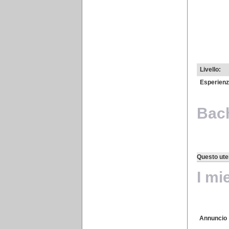
Livello:
Esperienz
Bac
Questo ute
I mi
Annuncio