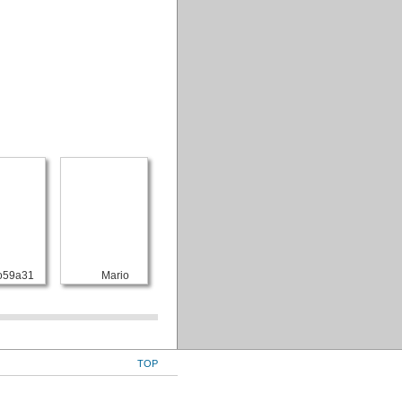
o59a31
Mario
TOP