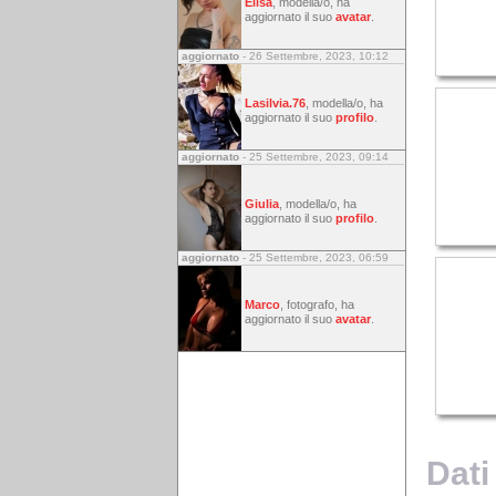
Elisa
, modella/o, ha
aggiornato il suo
avatar
.
aggiornato
- 26 Settembre, 2023, 10:12
Lasilvia.76
, modella/o, ha
aggiornato il suo
profilo
.
aggiornato
- 25 Settembre, 2023, 09:14
Giulia
, modella/o, ha
aggiornato il suo
profilo
.
aggiornato
- 25 Settembre, 2023, 06:59
Marco
, fotografo, ha
aggiornato il suo
avatar
.
Dati