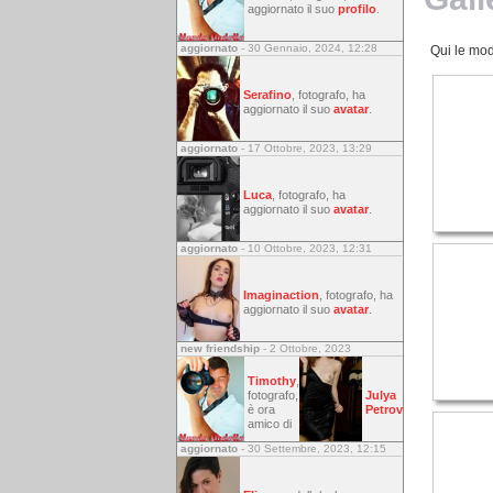
aggiornato il suo
profilo
.
aggiornato
- 30 Gennaio, 2024, 12:28
Qui le mod
Serafino
, fotografo, ha
aggiornato il suo
avatar
.
aggiornato
- 17 Ottobre, 2023, 13:29
Luca
, fotografo, ha
aggiornato il suo
avatar
.
aggiornato
- 10 Ottobre, 2023, 12:31
Imaginaction
, fotografo, ha
aggiornato il suo
avatar
.
new friendship
- 2 Ottobre, 2023
Timothy
,
fotografo,
Julya
è ora
Petrov
amico di
aggiornato
- 30 Settembre, 2023, 12:15