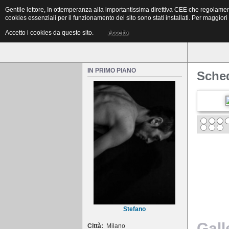
Home
News & Video
Gentile lettore, In ottemperanza alla importantissima direttiva CEE che regolamen
La prima pagina
Informazione ma anche gossip
cookies essenziali per il funzionamento del sito sono stati installati. Per maggior
Accetto i cookies da questo sito.
Accetto
IN PRIMO PIANO
Sched
Stefano
Gall
Città:
Milano