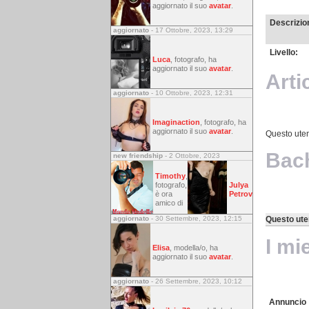
aggiornato il suo
avatar
.
Descrizion
aggiornato
- 17 Ottobre, 2023, 13:29
Livello:
Luca
, fotografo, ha
aggiornato il suo
avatar
.
Arti
aggiornato
- 10 Ottobre, 2023, 12:31
Imaginaction
, fotografo, ha
aggiornato il suo
avatar
.
Questo utent
Bac
new friendship
- 2 Ottobre, 2023
Timothy
,
fotografo,
Julya
è ora
Petrov
amico di
aggiornato
- 30 Settembre, 2023, 12:15
Questo ute
I mi
Elisa
, modella/o, ha
aggiornato il suo
avatar
.
aggiornato
- 26 Settembre, 2023, 10:12
Annuncio