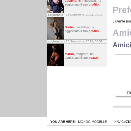
Lasilvia.76
, modella/o, ha
aggiornato il suo
profilo
.
Pref
aggiornato
- 25 Settembre, 2023, 09:14
L'utente non
Giulia
, modella/o, ha
Amic
aggiornato il suo
profilo
.
aggiornato
- 25 Settembre, 2023, 06:59
Amici
Marco
, fotografo, ha
aggiornato il suo
avatar
.
El
YOU ARE HERE:
MONDO MODELLE
NAVIGAZI