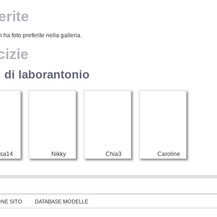
erite
 ha foto preferite nella galleria.
izie
 di laborantonio
isa14
Nikky
Chia3
Caroline
ONE SITO
DATABASE MODELLE