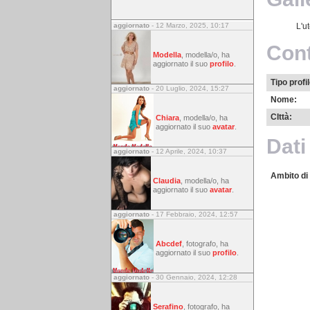
aggiornato
- 12 Marzo, 2025, 10:17
L'u
Cont
Modella
, modella/o, ha
aggiornato il suo
profilo
.
Tipo profil
aggiornato
- 20 Luglio, 2024, 15:27
Nome:
CIttà:
Chiara
, modella/o, ha
aggiornato il suo
avatar
.
Dati
aggiornato
- 12 Aprile, 2024, 10:37
Ambito di 
Claudia
, modella/o, ha
aggiornato il suo
avatar
.
aggiornato
- 17 Febbraio, 2024, 12:57
Abcdef
, fotografo, ha
aggiornato il suo
profilo
.
aggiornato
- 30 Gennaio, 2024, 12:28
Serafino
, fotografo, ha