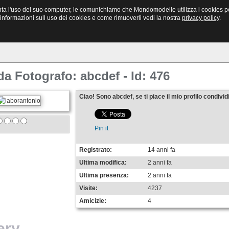
Bacheca
Newsletter
Mondo Modelle
ta l'uso del suo computer, le comunichiamo che Mondomodelle utilizza i cookies per l
Annunci vari e Casting
Richiesta invio
Il tuo Sito
i informazioni sull uso dei cookies e come rimuoverli vedi la nostra
privacy policy
.
a Fotografo: abcdef - Id: 476
Ciao! Sono abcdef, se ti piace il mio profilo condividi
Pin it
Registrato:
14 anni fa
Ultima modifica:
2 anni fa
Ultima presenza:
2 anni fa
Visite:
4237
Amicizie:
4
ery