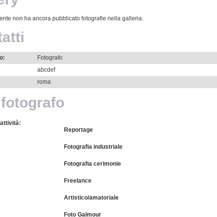
tente non ha ancora pubblicato fotografie nella galleria.
atti
o:
Fotografo
abcdef
roma
 fotografo
attività:
Reportage
Fotografia industriale
Fotografia cerimonie
Freelance
Artistico/amatoriale
Foto Galmour