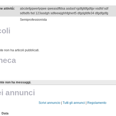
e attività:
abcdefgqwertyqwe qweasdffdsa asdasf rgdfgfdfgdfgv vsdfsf sdf
sdfsdfs fsd 123asdgh sdfeewjghhfghert5 dfgdgfdfe34 dfgdfgdfg
Semiprofessionista
coli
e non ha articoli pubblicati.
heca
nte non ha messaggi.
ei annunci
Scrivi annuncio
|
Tutti gli annunci
|
Regolamento
Data