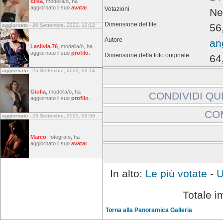
Elisa
, modella/o, ha
aggiornato il suo
avatar
.
Votazioni
Ne
Dimensione del file
56
aggiornato
- 26 Settembre, 2023, 10:12
Autore
an
Lasilvia.76
, modella/o, ha
aggiornato il suo
profilo
.
Dimensione della foto originale
64
aggiornato
- 25 Settembre, 2023, 09:14
Giulia
, modella/o, ha
CONDIVIDI QU
aggiornato il suo
profilo
.
Includi immagine:
CO
aggiornato
- 25 Settembre, 2023, 06:59
Link a immagine:
Gli ospiti non possono la
Marco
, fotografo, ha
aggiornato il suo
avatar
.
Effettuare l'accesso
In alto:
Le più votate
-
U
Totale i
Torna alla Panoramica Galleria