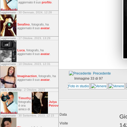
aggiornato il suo
profilo
.
aggiornato
- 30 Gennaio, 2024, 12:28
Serafino
, fotografo, ha
aggiornato il suo
avatar
.
aggiornato
- 17 Ottobre, 2023, 13:29
Luca
, fotografo, ha
aggiornato il suo
avatar
.
aggiornato
- 10 Ottobre, 2023, 12:31
Precedente
Imaginaction
, fotografo, ha
Immagine 33 di 97
aggiornato il suo
avatar
.
new friendship
- 2 Ottobre, 2023
Timothy
,
fotografo,
Julya
è ora
Petrov
amico di
Data
Gi
aggiornato
- 30 Settembre, 2023, 12:15
Visite
14