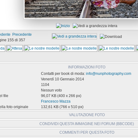
Precedente
ine 155 di 357
INFORMAZIONI FOTO
Contatti per book di moda:
info@nunphotography.com
Venerdì 10 Gennaio 2014
1104
Nessun voto
 file
96,07 KB (400 x 266 px)
Francesco Mazza
la foto originale
132,61 KB (766 x 510 px)
VALUTAZIONE FOTO
CONDIVIDI QUESTA IMMAGINE NEI FORUM (BBCODE)
Brutta
Splendida
ine:
COMMENTI PER QUESTA FOTO
ne: