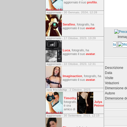
aggiornato il suo
profilo
.
aggiornato
- 30 Gennaio, 2024, 12:28
Serafino
, fotografo, ha
aggiornato il suo
avatar
.
Immag
aggiornato
- 17 Ottobre, 2023, 13:29
Luca
, fotografo, ha
aggiornato il suo
avatar
.
aggiornato
- 10 Ottobre, 2023, 12:31
Descrizione
Data
Imaginaction
, fotografo, ha
Visite
aggiornato il suo
avatar
.
Votazioni
Dimensione del
new friendship
- 2 Ottobre, 2023
Autore
Dimensione del
Timothy
,
fotografo,
Julya
è ora
Petrov
amico di
aggiornato
- 30 Settembre, 2023, 12:15
Includi immag
Link a immagi