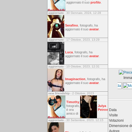
aggiornato il suo
profilo
.
aggiornato
- 30 Gennaio, 2024, 12:28
Serafino
, fotografo, ha
aggiornato il suo
avatar
.
aggiornato
- 17 Ottobre, 2023, 13:29
Luca
, fotografo, ha
aggiornato il suo
avatar
.
aggiornato
- 10 Ottobre, 2023, 12:31
Imma
Imaginaction
, fotografo, ha
aggiornato il suo
avatar
.
new friendship
- 2 Ottobre, 2023
Timothy
,
fotografo,
Julya
Data
è ora
Petrov
amico di
Visite
Votazioni
aggiornato
- 30 Settembre, 2023, 12:15
Dimensione del
Autore