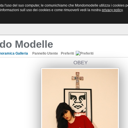
Bacheca
Newsletter
Mondo Modelle
ta l'uso del suo computer, le comunichiamo che Mondomodelle utilizza i cookies per l
Annunci vari e Casting
Richiesta invio
Il tuo Sito
i informazioni sull uso dei cookies e come rimuoverli vedi la nostra
privacy policy
.
do Modelle
noramica Galleria
Pannello Utente
Preferiti
OBEY